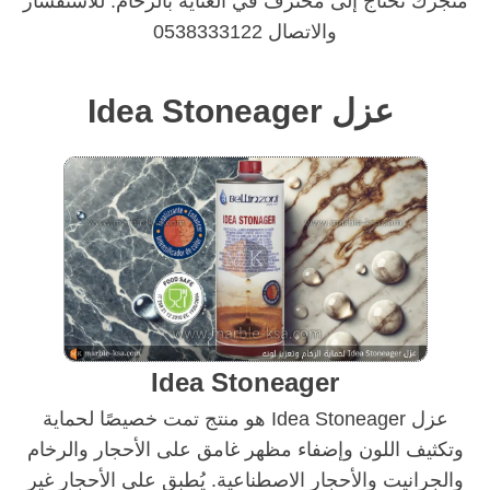
متجرك تحتاج إلى محترف في العناية بالرخام. للاستفسار
والاتصال 0538333122
عزل Idea Stoneager
Idea Stoneager
عزل Idea Stoneager هو منتج تمت خصيصًا لحماية
وتكثيف اللون وإضفاء مظهر غامق على الأحجار والرخام
والجرانيت والأحجار الاصطناعية. يُطبق على الأحجار غير