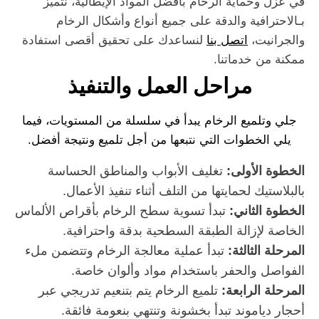
في عزل وحماية الرخام بأفضل المواد الإيطالية، نتميز
بـالاحترافية والدقة على جميع أنواع وأشكال الرخام
والجرانيت،
اتصل بنا
لنساعدك على تحقيق أقصى استفادة
ممكنة من خدماتنا.
مراحل العمل والتنفيذ
جلي وتلميع الرخام يبدأ في سلسلة من المستويات، فيما
يلي الخطوات التي نتبعها من أجل تلميع ونتيجة أفضل.
الخطوة الأولى:
تغليف الأبواب والمناطق الحساسة
بالبلاستيك لحمايتها من التلف أثناء تنفيذ الأعمال.
الخطوة الثاني:
تبدأ تسوية سطح الرخام بأقراص الألماس
الخاصة لإزالة الطبقة السطحية بدقة واحترافية.
المرحلة الثالثة:
تبدأ عملية معالجة الرخام وتتضمن ملء
الفواصل والحفر باستخدام مواد وألوان خاصة.
المرحلة الرابعة:
تلميع الرخام يتم بتنعيم تدريجي عبر
أحجار دياموند تبدأ بخشونة وتنتهي بنعومة فائقة.