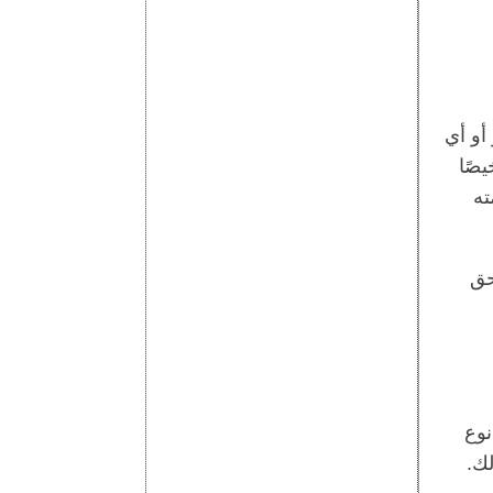
أو أي
صًا
ته
حق
نوع
لك.