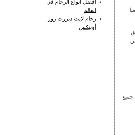
أفضل أنواع الرخام في
نا
العالم
رخام لايت ديزرت روز
أونيكس
ق
من
 جميع