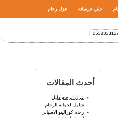
ام
جلي خرسانة
عزل رخام
053833312
أحدث المقالات
عزل الرخام دليل
شامل لحماية الرخام
رخام كوراليتو الاسباني