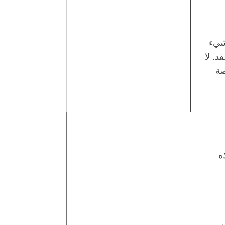
 شيء
. لا
صة
ه