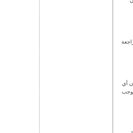
ن
راجعة
ن أي
موجب