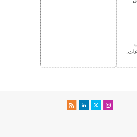
ل
ص
عات.