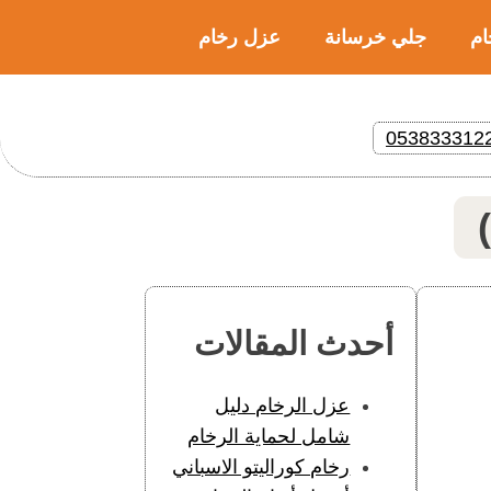
ام
جلي خرسانة
عزل رخام
053833312
أحدث المقالات
عزل الرخام دليل
شامل لحماية الرخام
رخام كوراليتو الاسباني