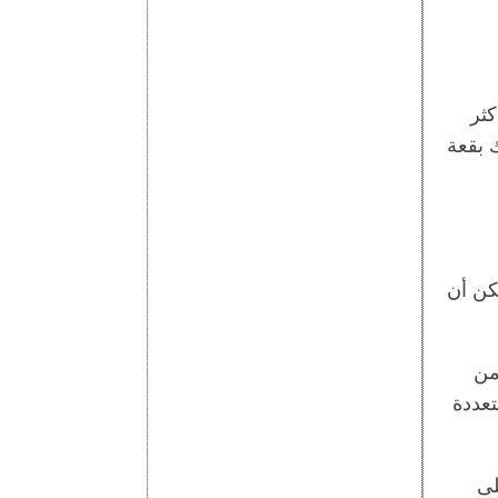
كثر
 بقعة
كن أن
من
تعددة
لى