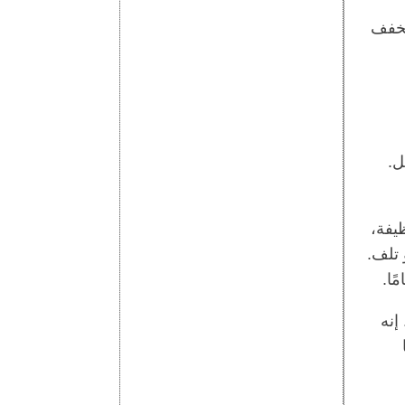
مخفف
ل.
يفة،
 تلف.
ًا.
إنه