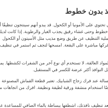
توي على الأمونيا أو الكحول. قد يبدو أنهم سينتجون تنظيفًا أ
 خطوط وحتى غشاء رقيق يجذب الغبار والرطوبة. إذا كانت لديك
لية التنظيف عن طريق وضع مذيب مثل الأسيتون أو الكحول
كها مباشرة على البقعة. امسحها لتجف ثم استمر في تنظيف
اد العالقة، لا تستخدم أي نوع آخر من الشفرات لكشطها. يم
النوافذ أكثر عرضة للكسر في المستقبل.
نسالة عند فرك زجاج الشبابيك. تعتبر قطعة القماش المصنوعة 
أيضًا استخدام منشفة ورقية لطيفة ونظيفة. افرك من اتجاهات م
عد تنظيف نافذتك، اشطفها ببساطة بالماء الصافي للمساعدة ع