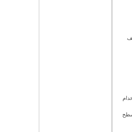
ظف
دام
أسطح