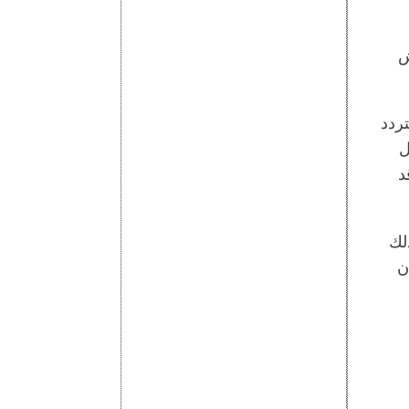
ش
تردد
ل
د
لك
ن