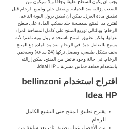
يجب أن يكون السطح نظيفًا وجافًا وإلا سيكون من
الصعب إزالته بعد الحماية. ويفضل جلي وتلميع الرخام قبل
تطبيق مادة العزل. يمكن أن يُطبق برول البوية الناعم.
يُقترح مد المنتج بممسحة جلد بسكب المادة على سطح
الرخام؛ وبالتالي توزيع المنتج على كامل المساحة المراد
عزلها، ولكن تطبيق المنتج باستخدام رول بويه ناعم؛ لأنه
يسمح بالتغلغل جيدًا في الرخام. بعد مد المادة دع المنتج
يجف بشكل طبيعي، ويفضل تركها (24 ساعة) وسيحمي
الرخام. في حالة وجود فائض من المنتج، يمكن إزالته
باستخدام قطعة قماش مشربة بـ Ideal HP.
اقتراح استخدام bellinzoni
Idea HP
يقترح تطبيق المنتج حتى التشبع الكامل
للرخام.
من الأفضل عمل تطبيق ثانٍ بعد ساعة من