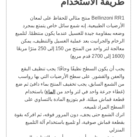
طريقة الاستخدام
Bellinzoni RR1 منتج مثالي للحفاظ على لمعان
الأرضيات الطبيعية. إنه شمع سائل خاص يتمتع بمجرد
وضعه بمقاومة جيدة للغسيل عندما يكون منتظمًا. لتلميع
الرخام والجرانيت بعد عملية الغسيل والتنظيف، يمكن
معالجة لتر واحد من المنتج من 150 إلى 250 مترًا مربعًا
(1600 إلى 2700 قدم مربع)
يجب أن يكون السطح نظيفًا وجافًا؛ يجب تنظيف البقع
والعفن والقشور. على سطح الأرضيات التي بها رواسب
من الشمع السابق، يجب تخفيف المنتج بماء دافئ ثم ضع
(غطاء جرعة واحد في لتر واحد من
الماء
) باستخدام
قطعة قماش مبللة. قم بتوزيع المادة بالتساوي على
السطح المراد تلميعه.
اترك الشمع حتى يجف، دون المرور فوقه، ثم افركه بقوة
بقطعة قماش صوفية، أو تلميع باستخدام آلة التلميع
المنزلي