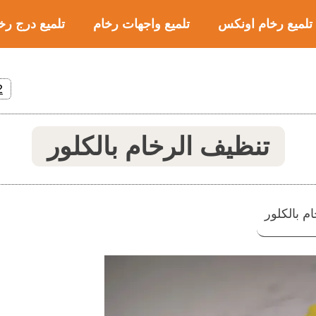
تلميع رخام اونكس
تلميع واجهات رخام
تلميع درج رخ
2
تنظيف الرخام بالكلور
م بالكلور