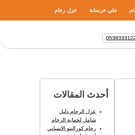
ام
جلي خرسانة
عزل رخام
053833312
أحدث المقالات
عزل الرخام دليل
شامل لحماية الرخام
رخام كوراليتو الاسباني