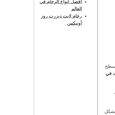
أفضل أنواع الرخام في
العالم
رخام لايت ديزرت روز
أونيكس
 سطح
ب في
 بشكل