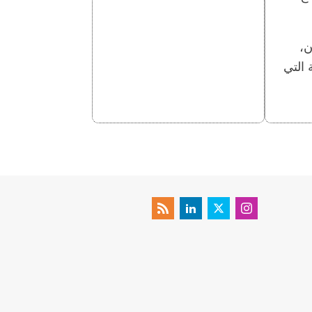
ن،
 التي