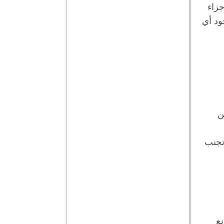
زاء
ود أي
ن
تجنب
نع