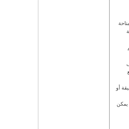
تاحة
ة
ى
قة أو
 يمكن