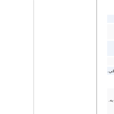
قي.
ه.