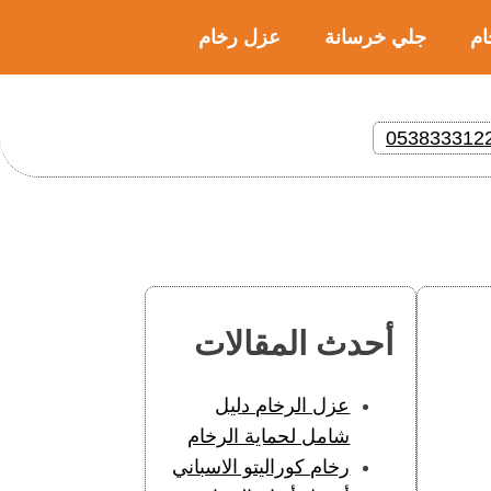
ام
جلي خرسانة
عزل رخام
053833312
أحدث المقالات
عزل الرخام دليل
شامل لحماية الرخام
رخام كوراليتو الاسباني