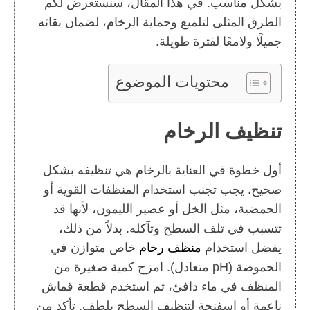
بشكل مناسب. في هذا المقال، سنستعرض لكم
الطرق المثلى لتلميع وحماية الرخام، لضمان بقائه
جميلًا ولامعًا لفترة طويلة.
محتويات الموضوع
تنظيف الرخام
أول خطوة في العناية بالرخام هي تنظيفه بشكل
صحيح. يجب تجنب استخدام المنظفات القوية أو
الحمضية، مثل الخل أو عصير الليمون، لأنها قد
تتسبب في تلف السطح وتآكله. بدلاً من ذلك،
يفضل استخدام
منظف رخام
خاص متوازن في
الحموضة (pH متعادل). امزج كمية صغيرة من
المنظف في ماء دافئ، ثم استخدم قطعة قماش
ناعمة أو إسفنجة لتنظيف السطح بلطف. تأكد من