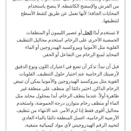
من الفرش والإسفنج الكاشطة. لا ينصح باستخدام
المحايات الجافة؛ لأنها تعمل عن طريق كشط الأسطح
لتنظيفها.
لا تستخدم أبدًا
الخل
أو عصير الليمون أو المنظفات
الحمضية الأخرى على الرخام. استخدم محاليل التنظيف
القلوية مثل الأمونيا وبيروكسيد الهيدروجين أو الماء
المحايد لمنع الرخام من التفاعل أو الحفر.
قبل أن تبدأ: تذكر أن تضع في اعتبارك اللون ونوع الدقيق
لأرضيتك الرخامية عند اختيار حلول التنظيف. القلويات
القوية مثل بيروكسيد الهيدروجين والأمونيا يمكن أن تبيض
الرخام الداكن. اختبر دائمًا أي منظف على منطقة غير
ظاهرة أولاً. عندما ينظف الرخام، أبدا بمحلول محايد مثل
الماء أو منظف رخام متوازن درجة الحموضة، واستخدم
محاليل أقوى فقط إذا لزم الأمر. عند الانتهاء من تنظيف
الأرضية الرخامية، اغسل المنطقة دائمًا بالماء العادي
لتحييد الرقم الهيدروجيني لأي مواد كيميائية متبقية،