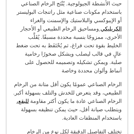
حيث الأنشطة الجيولوجية. يُنْتَج الرخام الصناعي
باستخدام مكونات صناعية مثل راتنجات البوليستر
أو الإيبوكسي والبلاستيك والإسمنت والغراء
الكريليكي
ومساحيق الرخام الطبيعي أو الأحجار
الأخرى، ممزوجًا بنسبة محددة مسبقًا. يُقَلَّب
الخليط بقوة تحت فراغ، ثم يُحْتَفَظ به تحت ضغط
عالٍ في قالب ليصلب ويشكل صخورًا رخامية
صلبة. ويمكن تشكيله وتصميمه للحصول على
أنماط وألوان محددة وخاصة
الرخام الصناعي عمومًا يكون أقل متانة من الرخام
الطبيعي، وقد يتعرض للخدش والتلف بسهولة أكبر.
الرخام الصناعي عادة ما يكون أكثر مقاومة
للبقع،
ويتطلب صيانة أقل، حيث يمكن تنظيفه بسهولة
باستخدام المنظفات العادية.
تختلف التفاصيل الدقيقة لكل نوع من الرخام